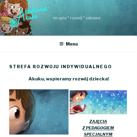
Przejdź
do
treści
terapia * rozwój * zabawa
Menu
STREFA ROZWOJU INDYWIDUALNEGO
Akuku, wspieramy rozwój dziecka!
ZAJĘCIA
Z PEDAGOGIEM
SPECJALNYM