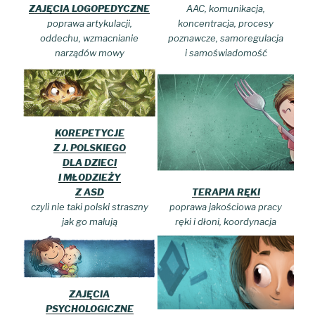
ZAJĘCIA LOGOPEDYCZNE
AAC, komunikacja,
poprawa artykulacji,
koncentracja, procesy
oddechu, wzmacnianie
poznawcze, samoregulacja
narządów mowy
i samoświadomość
KOREPETYCJE
Z
J. POLSKIEGO
DLA DZIECI
I MŁODZIEŻY
Z ASD
TERAPIA RĘKI
czyli nie taki polski straszny
poprawa jakościowa pracy
jak go malują
ręki i dłoni, koordynacja
ZAJĘCIA
PSYCHOLOGICZNE