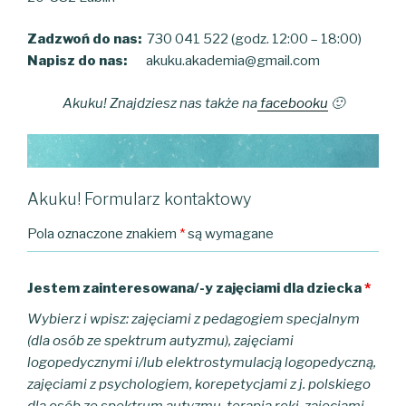
Zadzwoń do nas:
730 041 522 (godz. 12:00 – 18:00)
Napisz do nas:
akuku.akademia@gmail.com
Akuku! Znajdziesz nas także na
facebooku
🙂
Akuku! Formularz kontaktowy
Pola oznaczone znakiem
*
są wymagane
Jestem zainteresowana/-y zajęciami dla dziecka
*
Wybierz i wpisz: zajęciami z pedagogiem specjalnym
(dla osób ze spektrum autyzmu), zajęciami
logopedycznymi i/lub elektrostymulacją logopedyczną,
zajęciami z psychologiem, korepetycjami z j. polskiego
dla osób ze spektrum autyzmu, terapią ręki, zajęciami