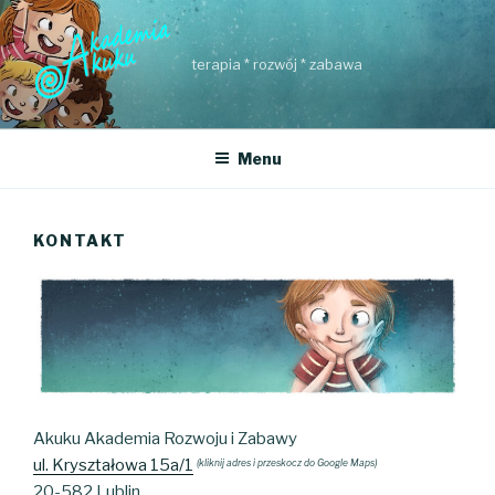
Przejdź
do
treści
terapia * rozwój * zabawa
Menu
KONTAKT
Akuku Akademia Rozwoju i Zabawy
ul. Kryształowa 15a/1
(kliknij adres i przeskocz do Google Maps)
20-582 Lublin