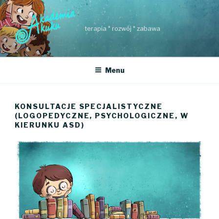
Przejdź
do
treści
terapia * rozwój * zabawa
Menu
KONSULTACJE SPECJALISTYCZNE
(LOGOPEDYCZNE, PSYCHOLOGICZNE, W
KIERUNKU ASD)