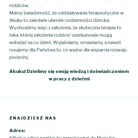
rodziców.
Mamy świadomość, że oddziaływania terapeutyczne w
Akuku to zaledwie ułamek codzienności dziecka.
Wychodzimy więc z założenia, że skuteczna terapia to
taka, której założenia rodzice/ opiekunowie mogą
wdrażać na co dzień. Wyjaśniamy, omawiamy, a nawet
rysujemy dla Państwa to, co ważne dla wsparcia rozwoju
pociechy.
Akuku! Dzielimy się swoją wiedzą i doświadczeniem
w pracy z dziećmi
ZNAJDZIESZ NAS
Adres:
(kliknij w adres poniżej, by przeskoczyć do Mapsów