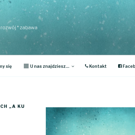
* rozwój * zabawa
y się
U nas znajdziesz…
Kontakt
Face
CH „A KU