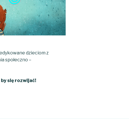
edykowane dzieciom z
ia społeczno –
y się rozwijać!