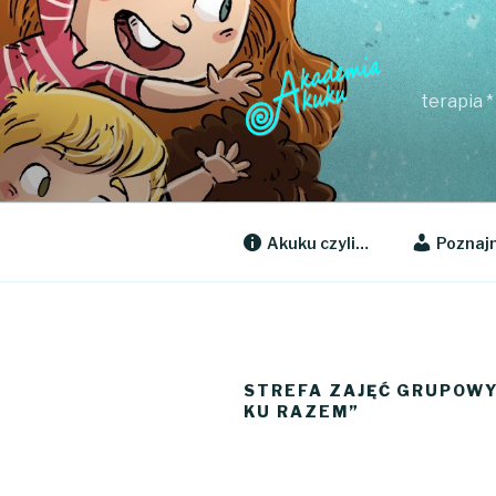
Przejdź
do
treści
terapia 
Akuku czyli…
Poznajm
STREFA ZAJĘĆ GRUPOWY
KU RAZEM”