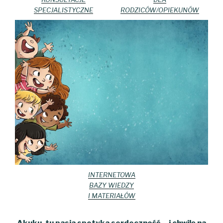
SPECJALISTYCZNE
RODZICÓW/OPIEKUNÓW
INTERNETOWA
BAZY WIEDZY
I MATERIAŁÓW
Akuku, tu pasja spotyka serdeczność… i chwilę na