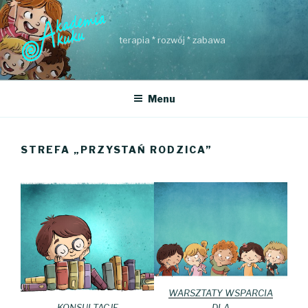
Przejdź
do
treści
terapia * rozwój * zabawa
Menu
STREFA „PRZYSTAŃ RODZICA”
WARSZTATY WSPARCIA
KONSULTACJE
DLA